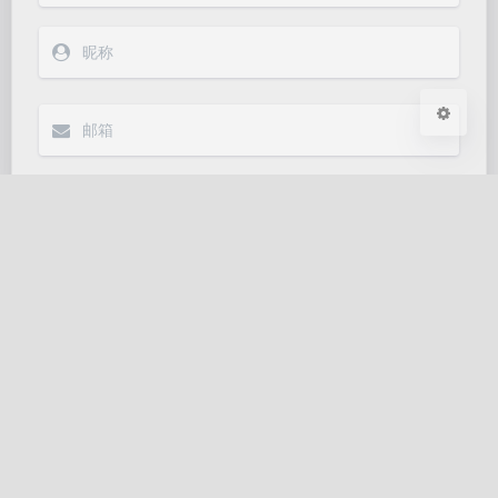
浅阴影
深阴影
关闭
日落
暗化
灰度
发送
Markdown
|´・ω・)ノ
ヾ(≧∇≦*)ゝ
(☆ω☆)
（╯‵□′）╯︵┴─┴
￣﹃￣
(/ω＼)
沪ICP备2025131503号-1
∠( ᐛ 」∠)＿
(๑•̀ㅁ•́ฅ)
→_→
又拍云