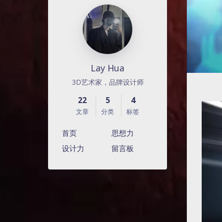
Lay Hua
3D艺术家，品牌设计师
22
5
4
文章
分类
标签
首页
思想力
设计力
留言板