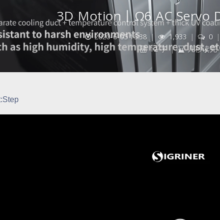
3D Motion丨Ω6 AC Servo
2020-6-05 15:38
|
1,933
|
0
12 字
|
几秒读完
t:Step