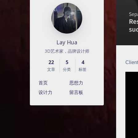
Lay Hua
3D艺术家，品牌设计师
22
5
4
Clien
文章
分类
标签
首页
思想力
设计力
留言板